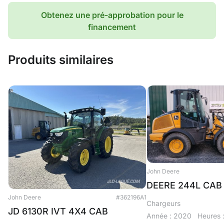
Obtenez une pré-approbation pour le
financement
Produits similaires
John Deere
DEERE 244L CAB
John Deere
#362196A1
Chargeurs
JD 6130R IVT 4X4 CAB
Année : 2020
Heures 