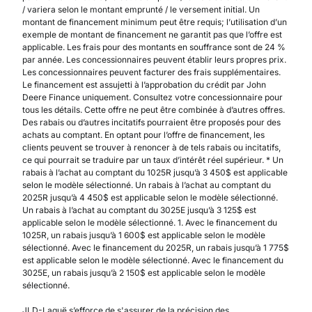
/ variera selon le montant emprunté / le versement initial. Un
montant de financement minimum peut être requis; l’utilisation d’un
exemple de montant de financement ne garantit pas que l’offre est
applicable. Les frais pour des montants en souffrance sont de 24 %
par année. Les concessionnaires peuvent établir leurs propres prix.
Les concessionnaires peuvent facturer des frais supplémentaires.
Le financement est assujetti à l’approbation du crédit par John
Deere Finance uniquement. Consultez votre concessionnaire pour
tous les détails. Cette offre ne peut être combinée à d’autres offres.
Des rabais ou d’autres incitatifs pourraient être proposés pour des
achats au comptant. En optant pour l’offre de financement, les
clients peuvent se trouver à renoncer à de tels rabais ou incitatifs,
ce qui pourrait se traduire par un taux d’intérêt réel supérieur. * Un
rabais à l’achat au comptant du 1025R jusqu’à 3 450$ est applicable
selon le modèle sélectionné. Un rabais à l’achat au comptant du
2025R jusqu’à 4 450$ est applicable selon le modèle sélectionné.
Un rabais à l’achat au comptant du 3025E jusqu’à 3 125$ est
applicable selon le modèle sélectionné. 1. Avec le financement du
1025R, un rabais jusqu’à 1 600$ est applicable selon le modèle
sélectionné. Avec le financement du 2025R, un rabais jusqu’à 1 775$
est applicable selon le modèle sélectionné. Avec le financement du
3025E, un rabais jusqu’à 2 150$ est applicable selon le modèle
sélectionné.
JLD-Laguë s’efforce de s'assurer de la précision des