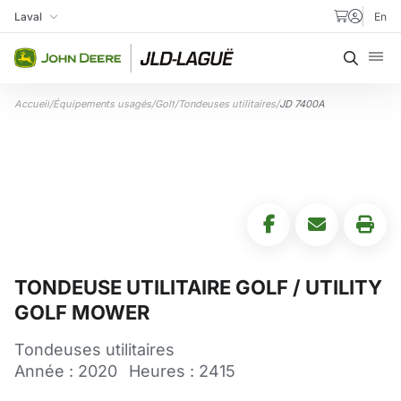
Aller au contenu
Laval
En
Ma succursale
Recher
Accueil
/
Équipements usagés
/
Golf
/
Tondeuses utilitaires
/
JD 7400A
TONDEUSE UTILITAIRE GOLF / UTILITY
GOLF MOWER
Tondeuses utilitaires
Année : 2020
Heures : 2415