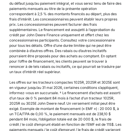
du défaut jusqu’au paiement intégral, et vous serez tenu de faire des
paiements mensuels au titre de la présente opération
correspondant à 2,5 % des montants financés au départ, plus des
frais d’intérêt. Les concessionnaires peuvent établir leurs propres
prix. Les concessionnaires peuvent facturer des frais
supplémentaires. Le financement est assujetti à l’approbation du
crédit par John Deere Finance uniquement et offert chez les
concessionnaires participants. Consultez votre concessionnaire
pour tous les détails. Offre d’une durée limitée qui ne peut être
combinée à d’autres offres. Des rabais ou d’autres incitatifs
pourraient être proposés pour des achats au comptant. En optant
pour l’offre de financement, les clients peuvent se trouver à
renoncer à de tels rabais ou incitatifs, ce qui pourrait se traduire par
un taux d’intérêt réel supérieur.
Les offres sur les tracteurs compactes 1025R, 2025R et 3025E sont
en vigueur jusqu’au 31 mai 2026, certaines conditions s’appliquent,
informez-vous en succursale. † Le financement d’achats est assorti
d’un taux de 0 % pendant 84 mois à l’achat d’un tracteur 1025R,
2025R ou 3025E John Deere neuf. Un versement initial peut être
exigé. Exemple de montant de financement (« EMF ») : 20 000 $, à
un TCA/TPA de 0,00 %, le paiement mensuels est de 238,10 $
pendant 84 mois, l’obligation totale est de 20 000 $, le frais de
crédit / le coût d’emprunt établi en fonction de l’EMF est de 115$. Les
paiements mensuels / le coût d’emprunt / le frais de crédit varieront