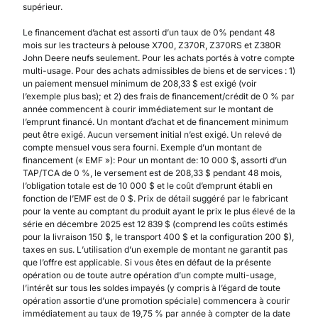
supérieur.
Le financement d’achat est assorti d’un taux de 0% pendant 48
mois sur les tracteurs à pelouse X700, Z370R, Z370RS et Z380R
John Deere neufs seulement. Pour les achats portés à votre compte
multi-usage. Pour des achats admissibles de biens et de services : 1)
un paiement mensuel minimum de 208,33 $ est exigé (voir
l’exemple plus bas); et 2) des frais de financement/crédit de 0 % par
année commencent à courir immédiatement sur le montant de
l’emprunt financé. Un montant d’achat et de financement minimum
peut être exigé. Aucun versement initial n’est exigé. Un relevé de
compte mensuel vous sera fourni. Exemple d’un montant de
financement (« EMF »): Pour un montant de: 10 000 $, assorti d’un
TAP/TCA de 0 %, le versement est de 208,33 $ pendant 48 mois,
l’obligation totale est de 10 000 $ et le coût d’emprunt établi en
fonction de l’EMF est de 0 $. Prix de détail suggéré par le fabricant
pour la vente au comptant du produit ayant le prix le plus élevé de la
série en décembre 2025 est 12 839 $ (comprend les coûts estimés
pour la livraison 150 $, le transport 400 $ et la configuration 200 $),
taxes en sus. L’utilisation d’un exemple de montant ne garantit pas
que l’offre est applicable. Si vous êtes en défaut de la présente
opération ou de toute autre opération d’un compte multi-usage,
l’intérêt sur tous les soldes impayés (y compris à l’égard de toute
opération assortie d’une promotion spéciale) commencera à courir
immédiatement au taux de 19,75 % par année à compter de la date