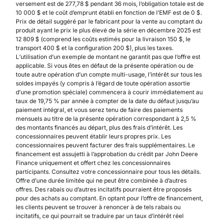
versement est de 277,78 $ pendant 36 mois, l’obligation totale est de
10 000 $ et le coût d’emprunt établi en fonction de l’EMF est de 0 $.
Prix de détail suggéré par le fabricant pour la vente au comptant du
produit ayant le prix le plus élevé de la série en décembre 2025 est
12 809 $ (comprend les coûts estimés pour la livraison 150 $, le
transport 400 $ et la configuration 200 $), plus les taxes.
L’utilisation d’un exemple de montant ne garantit pas que l’offre est
applicable. Si vous êtes en défaut de la présente opération ou de
toute autre opération d’un compte multi-usage, l’intérêt sur tous les
soldes impayés (y compris à l’égard de toute opération assortie
d’une promotion spéciale) commencera à courir immédiatement au
taux de 19,75 % par année à compter de la date du défaut jusqu’au
paiement intégral, et vous serez tenu de faire des paiements
mensuels au titre de la présente opération correspondant à 2,5 %
des montants financés au départ, plus des frais d’intérêt. Les
concessionnaires peuvent établir leurs propres prix. Les
concessionnaires peuvent facturer des frais supplémentaires. Le
financement est assujetti à l’approbation du crédit par John Deere
Finance uniquement et offert chez les concessionnaires
participants. Consultez votre concessionnaire pour tous les détails.
Offre d’une durée limitée qui ne peut être combinée à d’autres
offres. Des rabais ou d’autres incitatifs pourraient être proposés
pour des achats au comptant. En optant pour l’offre de financement,
les clients peuvent se trouver à renoncer à de tels rabais ou
incitatifs, ce qui pourrait se traduire par un taux d’intérêt réel